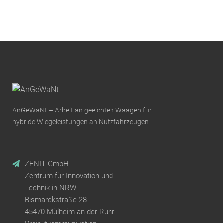
AnGeWaNt – Arbeit an geeichten Waagen für
hybride Wiegeleistungen an Nutzfahrzeugen
ZENIT GmbH
Zentrum für Innovation und
Technik in NRW
Bismarckstraße 28
45470 Mülheim an der Ruhr