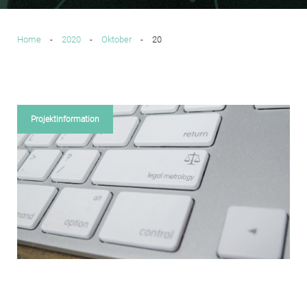
Home
-
2020
-
Oktober
-
20
Tag:
20.
Projektinformation
Oktober
2020